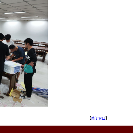
【
关闭窗口
】