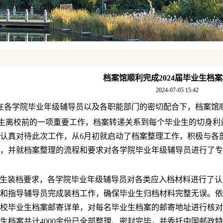
档案馆顺利完成2024届毕业生档
2024-07-05 15:42
，在各学院毕业年级辅导员以及各职能部门的密切配合下，档案馆顺
生离校前的一项重要工作，档案转递关系到每个毕业生的切身利
认真对待此次工作，从6月初就启动了档案整理工作，积极与各
，并就档案整理的流程和要求对各学院毕业年级辅导员进行了专
生装档要求，各学院毕业年级辅导员对各类应入档材料进行了认
和指导辅导员完成装档工作，确保毕业生归档材料完整无误。依
校毕业生档案邮寄详单，对每名毕业生档案的邮寄地址进行核对
毕业生档案共计4000余份已全部整理、密封完毕，并委托中国邮政