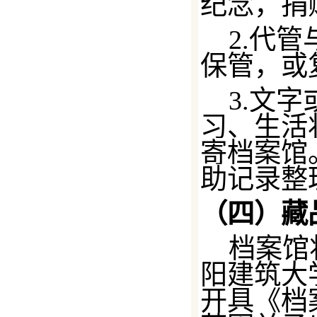
纪念，捐
2.代
保管，或
3.文
习、生活
寄档案馆
助记录整
（四）藏
档案馆
阳建筑大
开具《
档