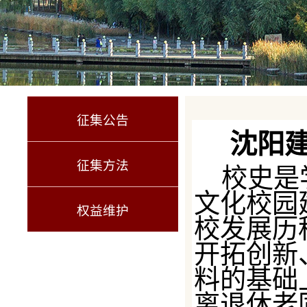
征集公告
沈阳
征集方法
校史是
文化校园
权益维护
校发展历
开拓创新
料的基础
离退休老