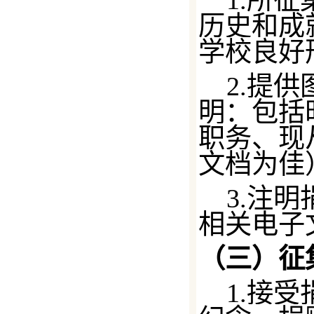
1.所
历史和成
学校良好
2.提
明：包括
职务、现
文档为佳
3.注
相关电子
（三）征
1.接