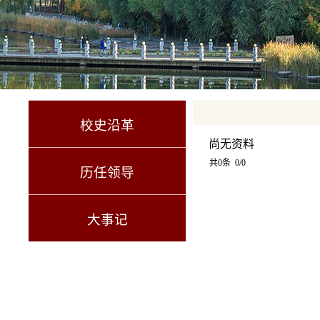
校史沿革
尚无资料
共0条 0/0
历任领导
大事记