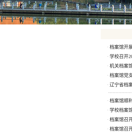
档案馆开展
·
学校召开2
·
机关档案馆
·
档案馆党
·
辽宁省档
·
档案馆顺利
·
学校档案馆
·
档案馆召开
·
档案馆召
·