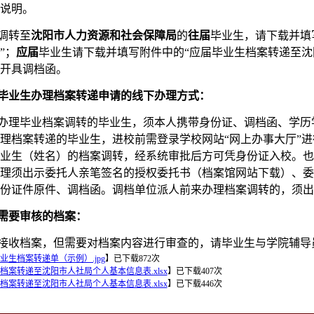
说明。
调转至
沈阳市人力资源和社会保障局
的
往届
毕业生，请下载并填
”；
应届
毕业生请下载并填写附件中的“应届毕业生档案转递至沈
开具调档函。
毕业生
办理档案转递申请的线下办理方式：
办理毕业档案调转的毕业生，须本人携带身份证、调档函、
学历
理档案转递的毕业生，进校前需登录学校网站“网上办事大厅”
业生（姓名）的档案调转，经系统审批后方可凭身份证入校。
也
理须出示委托人亲笔签名的授权委托书（档案馆网站下载）、委
份证件原件、调档函。调档单位派人前来办理档案调转的，须出
需要审核的档案：
接收档案，但需要对档案内容进行审查的，请毕业生与学院辅导
业生档案转递单（示例）.jpg
】
已下载
872
次
档案转递至沈阳市人社局个人基本信息表.xlsx
】
已下载
407
次
档案转递至沈阳市人社局个人基本信息表.xlsx
】
已下载
446
次