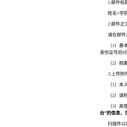
1.邮件标
姓名+学
2.邮件正
请在邮件
（1）基
身份证号后6
（2）档
3.上传附
（1）本
（2）调
（3）高
台”的信息，
扫描件以